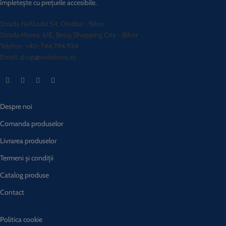
împletește cu prețurile accesibile.
Strada Nufărului 54, Oradea - Bihor
Strada Horea, 61E, Beiuș Shopping City - Bihor
Telefon: +40-744.794.924
Email: shop@sivilshoes.ro
Despre noi
Comanda produselor
Livrarea produselor
Termeni și condiții
Catalog produse
Contact
Politica cookie