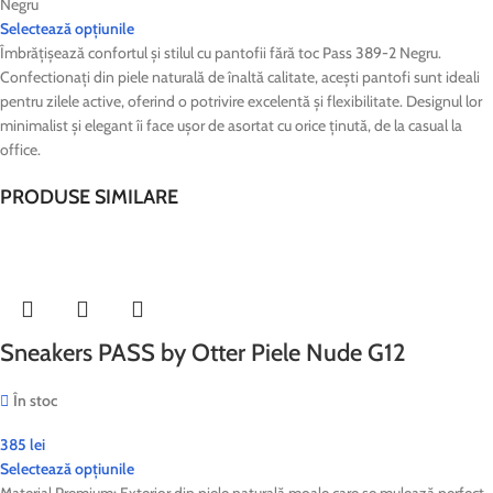
Negru
Selectează opțiunile
Îmbrățișează confortul și stilul cu pantofii fără toc Pass 389-2 Negru.
Confectionați din piele naturală de înaltă calitate, acești pantofi sunt ideali
pentru zilele active, oferind o potrivire excelentă și flexibilitate. Designul lor
minimalist și elegant îi face ușor de asortat cu orice ținută, de la casual la
office.
PRODUSE SIMILARE
Sneakers PASS by Otter Piele Nude G12
În stoc
385
lei
Selectează opțiunile
Material Premium: Exterior din piele naturală moale care se mulează perfect