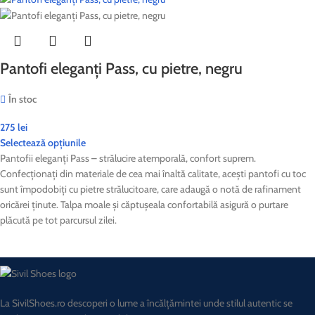
Pantofi eleganți Pass, cu pietre, negru
În stoc
275
lei
Selectează opțiunile
Pantofii eleganți Pass – strălucire atemporală, confort suprem.
Confecționați din materiale de cea mai înaltă calitate, acești pantofi cu toc
sunt împodobiți cu pietre strălucitoare, care adaugă o notă de rafinament
oricărei ținute. Talpa moale și căptușeala confortabilă asigură o purtare
plăcută pe tot parcursul zilei.
La SivilShoes.ro descoperi o lume a încălțămintei unde stilul autentic se