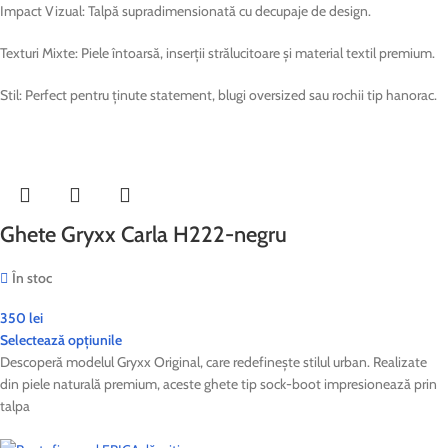
Impact Vizual: Talpă supradimensionată cu decupaje de design.
Texturi Mixte: Piele întoarsă, inserții strălucitoare și material textil premium.
Stil: Perfect pentru ținute statement, blugi oversized sau rochii tip hanorac.
Ghete Gryxx Carla H222-negru
În stoc
350
lei
Selectează opțiunile
Descoperă modelul Gryxx Original, care redefinește stilul urban. Realizate
din piele naturală premium, aceste ghete tip sock-boot impresionează prin
talpa