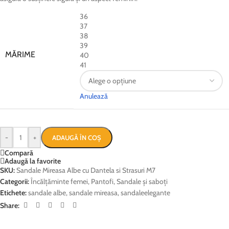
36
37
38
39
MĂRIME
40
41
Anulează
-
+
ADAUGĂ ÎN COȘ
Compară
Adaugă la favorite
SKU:
Sandale Mireasa Albe cu Dantela si Strasuri M7
Categorii:
Încălțăminte femei
,
Pantofi
,
Sandale și saboți
Etichete:
sandale albe
,
sandale mireasa
,
sandaleelegante
Share: