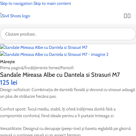
Skip to navigation
Skip to main content
🎉
OFERTĂ SPECIALĂ:
🚚 Transport
GRATUIT
la toate comenzile!
| 🛍️ Profită acum!
Mărește
Prima pagină
/
Încălțăminte femei
/
Pantofi
Sandale Mireasa Albe cu Dantela si Strasuri M7
125
lei
Design sofisticat: Combinația de dantelă florală și decorul cu strasuri adaugă
un plus de strălucire fiecărui pas.
Confort sporit: Tocul mediu, stabil, îți oferă înălțimea dorită fără a
compromite confortul, fiind ideale pentru a fi purtate întreaga zi.
Versatilitate: Designul cu decupaje (peep-toe) și bareta reglabilă pe gleznă
asigură o susținere sigură și un aspect feminin.