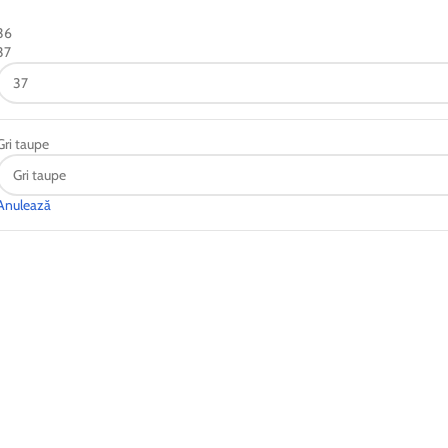
36
37
Gri taupe
Anulează