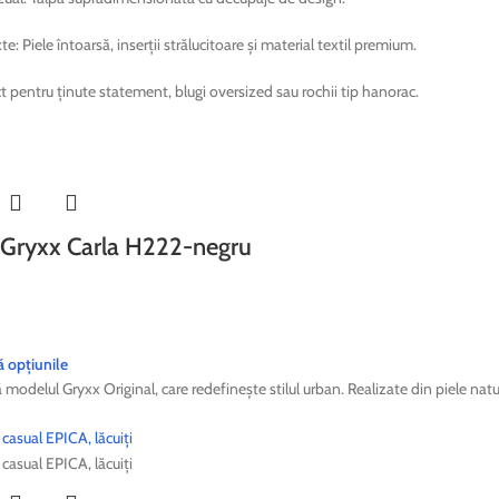
te: Piele întoarsă, inserții strălucitoare și material textil premium.
ect pentru ținute statement, blugi oversized sau rochii tip hanorac.
 Gryxx Carla H222-negru
ă opțiunile
modelul Gryxx Original, care redefinește stilul urban. Realizate din piele na