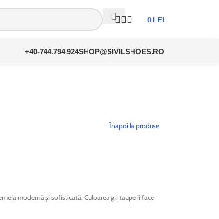
0
LEI
+40-744.794.924
SHOP@SIVILSHOES.RO
Înapoi la produse
emeia modernă și sofisticată. Culoarea gri taupe îi face