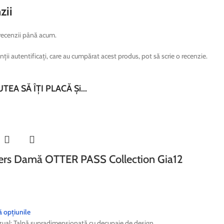
zii
recenzii până acum.
nții autentificați, care au cumpărat acest produs, pot să scrie o recenzie.
TEA SĂ ÎȚI PLACĂ Și...
ers Damă OTTER PASS Collection Gia12
ă opțiunile
ual: Talpă supradimensionată cu decupaje de design.