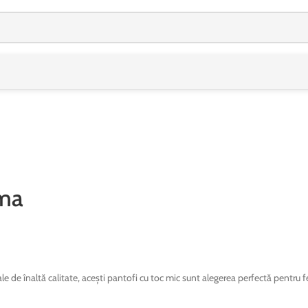
IALĂ:
🚚 Transport
GRATUIT
la toate comenzile! | 🛍️ Profită acum!
ama
le de înaltă calitate, acești pantofi cu toc mic sunt alegerea perfectă pentru f