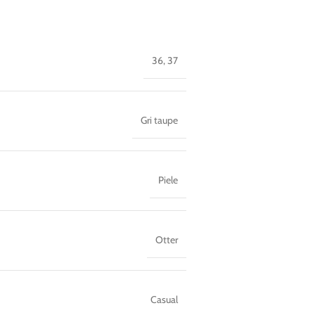
36
,
37
Gri taupe
Piele
Otter
Casual