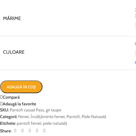
MĂRIME
CULOARE
ADAUGĂ ÎN COȘ
Compară
Adaugă la favorite
SKU:
Pantofi casual Pass, gri taupe
Categorii:
Femei
,
Încălțăminte femei
,
Pantofi
,
Piele Naturală
Etichete:
pantofi femei
,
piele naturală
Share: