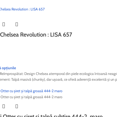
Chelsea Revolution : LISA 657
ă opțiunile
c Reîmprospătat: Design Chelsea atemporal din piele ecologica întoarsă neagră, c
ement: Talpă masivă (chunky), dar ușoară, ce oferă aderență excelentă și un pl
i Otter cu șiret și talpă subtire 444-2, maro