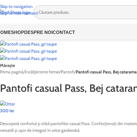
🎉
OFERTĂ SPEC
Skip to navigation
Skip to main content
HOME
SHOP
DESPRE NOI
CONTACT
Mărește
Prima pagină
/
Încălțăminte femei
/
Pantofi
/
Pantofi casual Pass, Bej catarama
Pantofi casual Pass, Bej catar
300
lei
Descoperă confortul și stilul pantofilor casual Pass. Confecționați din materia
versatili și ușor de integrat în orice garderobă.