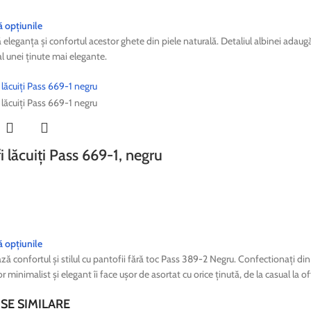
ă opțiunile
eleganța și confortul acestor ghete din piele naturală. Detaliul albinei adaugă
l unei ținute mai elegante.
i lăcuiți Pass 669-1, negru
ă opțiunile
ă confortul și stilul cu pantofii fără toc Pass 389-2 Negru. Confectionați din pie
r minimalist și elegant îi face ușor de asortat cu orice ținută, de la casual la of
E SIMILARE