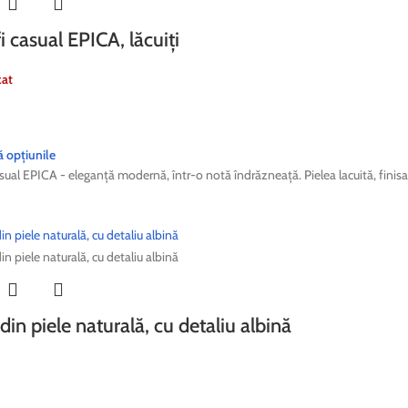
i casual EPICA, lăcuiți
zat
ă opțiunile
sual EPICA - eleganță modernă, într-o notă îndrăzneață. Pielea lacuită, finisaj
din piele naturală, cu detaliu albină