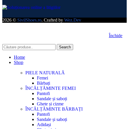
2026 ©
SivilShoes.ro
. Crafted by
Wez.Dev
Închide
Search
Home
Shop
PIELE NATURALĂ
Femei
Bărbați
ÎNCĂLȚĂMINTE FEMEI
Pantofi
Sandale și saboți
Ghete și cizme
ÎNCĂLȚĂMINTE BĂRBAȚI
Pantofi
Sandale și saboți
Adidași