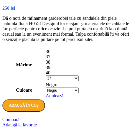
250
lei
Dă o notă de rafinament garderobei tale cu sandalele din piele
naturală Ilona H055! Designul lor elegant și materialele de calitate le
fac perfecte pentru orice ocazie. Le poți purta cu ușurință la o ținută
casual sau la un eveniment mai formal. Talpa confortabilă îți va oferi
o senzație plăcută la purtare pe tot parcursul zilei.
36
37
38
Mărime
39
40
Negru
Culoare
Anulează
ADAUGĂ ÎN COȘ
Compară
Adaugă la favorite