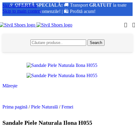
🎉
OFERTĂ SPECIALĂ:
🚚 Transport
GRATUIT
la toate
Skip to navigation
Skip to main content
comenzile! | 🛍️ Profită acum!
Search
Mărește
Prima pagină
/
Piele Naturală
/
Femei
Sandale Piele Naturala Ilona H055