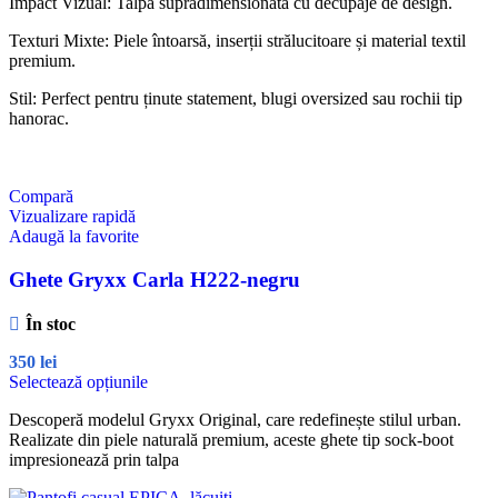
Impact Vizual: Talpă supradimensionată cu decupaje de design.
Texturi Mixte: Piele întoarsă, inserții strălucitoare și material textil
premium.
Stil: Perfect pentru ținute statement, blugi oversized sau rochii tip
hanorac.
Compară
Vizualizare rapidă
Adaugă la favorite
Ghete Gryxx Carla H222-negru
În stoc
350
lei
Selectează opțiunile
Descoperă modelul Gryxx Original, care redefinește stilul urban.
Realizate din piele naturală premium, aceste ghete tip sock-boot
impresionează prin talpa