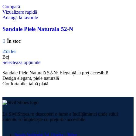
Compară
Vizualizare rapidă
Adaugă la favorite
Sandale Piele Naturala 52-N
În stoc
255
lei
Bej
Selectează opțiunile
Sandale Piele Naturală 52-N: Eleganță la preț accesibil!
Design elegant, piele naturală
Confortabile, talpă plată
La SivilShoes.ro descoperi o lume a încălțămintei unde stilul
autentic se împletește cu prețurile accesibile.
Strada Nufărului 54, Oradea - Bihor