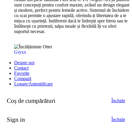
sunt concepuți pentru confort maxim, având un design elegant
și modern, perfect pentru femeile active. Sistemul de închidere
cu scai permite o ajustare rapidă, oferindu-ți libertatea de a te
mișca cu ușurință. Indiferent dacă te îndrepți spre birou sau te
întâlnești cu prietenii, talpa moale și flexibilă îți va oferi
suportul necesar.
Gryxx
Despre noi
Contact
Favorite
Compară
Logare/Autentificare
Coș de cumpărături
Închide
Sign in
Închide