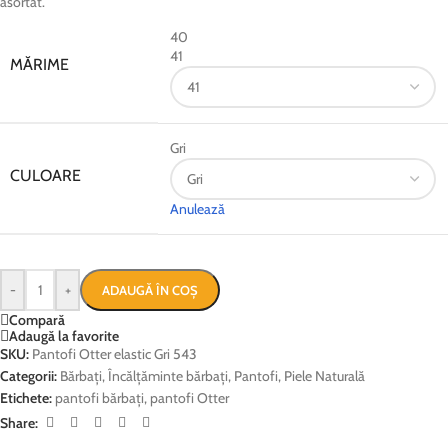
asortat.
40
41
MĂRIME
Gri
CULOARE
Anulează
-
+
ADAUGĂ ÎN COȘ
Compară
Adaugă la favorite
SKU:
Pantofi Otter elastic Gri 543
Categorii:
Bărbați
,
Încălțăminte bărbați
,
Pantofi
,
Piele Naturală
Etichete:
pantofi bărbați
,
pantofi Otter
Share: