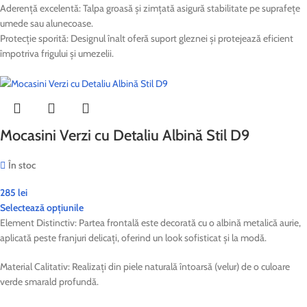
Aderență excelentă: Talpa groasă și zimțată asigură stabilitate pe suprafețe
umede sau alunecoase.
Protecție sporită: Designul înalt oferă suport gleznei și protejează eficient
împotriva frigului și umezelii.
Mocasini Verzi cu Detaliu Albină Stil D9
În stoc
285
lei
Selectează opțiunile
Element Distinctiv: Partea frontală este decorată cu o albină metalică aurie,
aplicată peste franjuri delicați, oferind un look sofisticat și la modă.
Material Calitativ: Realizați din piele naturală întoarsă (velur) de o culoare
verde smarald profundă.