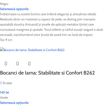
Negru
Selectează opțiunile
Îndrăznește cu aceste botine care îmbină eleganța și atitudinea rebelă.
Realizate dintr-un material cu aspect de piele, se disting prin manșeta
ajustabilă slouchy (întoarsă) și șirurile de aplicații metalice (ținte) care
conturează marginea și spatele. Tocul stiletto și vârful ascuțit asigură o alură
senzuală, transformând orice ținută de seară într-un look de impact.
Toc 9 cm
Bocanci de Iarna: Stabilitate si Confort B262
În stoc
145
lei
Verde
Selectează opțiunile