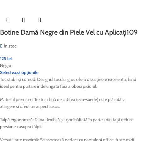
Botine Damă Negre din Piele Vel cu Aplicați109
În stoc
125
lei
Negru
Selectează opțiunile
Toc stabil și comod: Designul tocului gros oferă o susținere excelentă, fiind
ideal pentru purtare îndelungată fără a obosi piciorul.
Material premium: Textura fină de catifea (eco-suede) este plăcută la
atingere și oferă un aspect luxos.
Talpă ergonomică: Talpa flexibilă și ușor înălțată în partea din față reduce
presiunea asupra tălpii.
Versatilitate maximă: Se asortează perfect cu pantaloni office, fuste midi