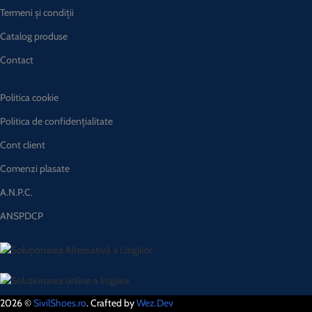
Termeni și condiții
Catalog produse
Contact
Politica cookie
Politica de confidențialitate
Cont client
Comenzi plasate
A.N.P.C.
ANSPDCP
2026 ©
SivilShoes.ro
. Crafted by
Wez.Dev