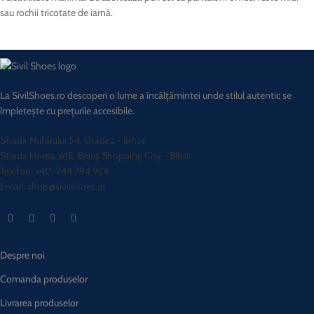
sau rochii tricotate de iarnă.
La SivilShoes.ro descoperi o lume a încălțămintei unde stilul autentic se
împletește cu prețurile accesibile.
Strada Nufărului 54, Oradea - Bihor
Strada Horea, 61E, Beiuș Shopping City - Bihor
Telefon: +40-744.794.924
Email: shop@sivilshoes.ro
Despre noi
Comanda produselor
Livrarea produselor