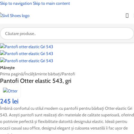
Skip to navigation
Skip to main content
🎉
OFERTĂ SPECIALĂ:
🚚 Transport
GRATUIT
la toate comenzile!
| 🛍️ Profită acum!
Mărește
Prima pagină
/
Încălțăminte bărbați
/
Pantofi
Pantofi Otter elastic 543, gri
245
lei
Îmbină confortul cu stilul modern cu pantofii pentru bărbați Otter elastic Gri
543. Acești pantofi sunt realizați din materiale de calitate superioară, oferind
o potrivire perfectă și flexibilitate datorită designului elastic. Ideali pentru
ocazii casual sau office, designul elegant și culoarea versatilă îi fac ușor de