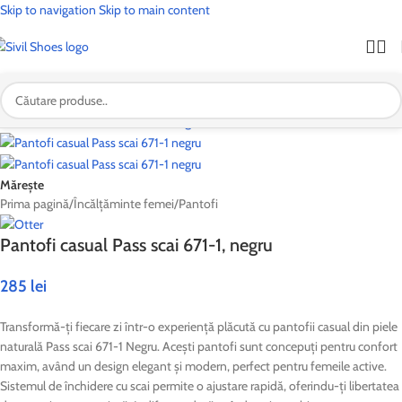
Skip to navigation
Skip to main content
🎉
OFERTĂ SPECIALĂ:
🚚 Transport
GRATUIT
la toate comenzile!
| 🛍️ Profită acum!
Mărește
Prima pagină
/
Încălțăminte femei
/
Pantofi
Pantofi casual Pass scai 671-1, negru
285
lei
Transformă-ți fiecare zi într-o experiență plăcută cu pantofii casual din piele
naturală Pass scai 671-1 Negru. Acești pantofi sunt concepuți pentru confort
maxim, având un design elegant și modern, perfect pentru femeile active.
Sistemul de închidere cu scai permite o ajustare rapidă, oferindu-ți libertatea