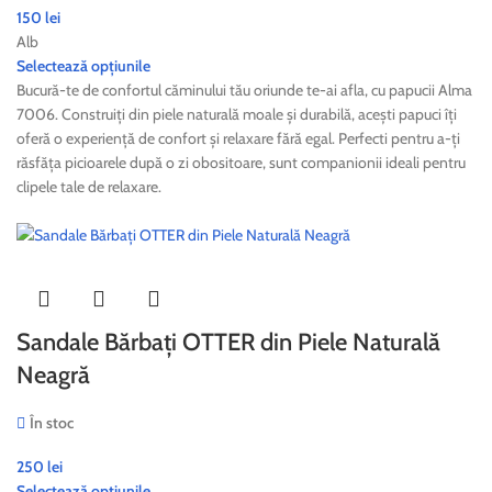
150
lei
Alb
Selectează opțiunile
Bucură-te de confortul căminului tău oriunde te-ai afla, cu papucii Alma
7006. Construiți din piele naturală moale și durabilă, acești papuci îți
oferă o experiență de confort și relaxare fără egal. Perfecti pentru a-ți
răsfăța picioarele după o zi obositoare, sunt companionii ideali pentru
clipele tale de relaxare.
Sandale Bărbați OTTER din Piele Naturală
Neagră
În stoc
250
lei
Selectează opțiunile