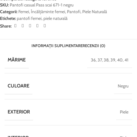
SKU:
Pantofi casual Pass scai 671-1 negru
Categorii:
Femei
,
Încălțăminte femei
,
Pantofi
,
Piele Naturală
Etichete:
pantofi femei
,
piele naturală
Share:
INFORMAȚII SUPLIMENTARE
RECENZII (0)
MĂRIME
36
,
37
,
38
,
39
,
40
,
41
CULOARE
Negru
EXTERIOR
Piele