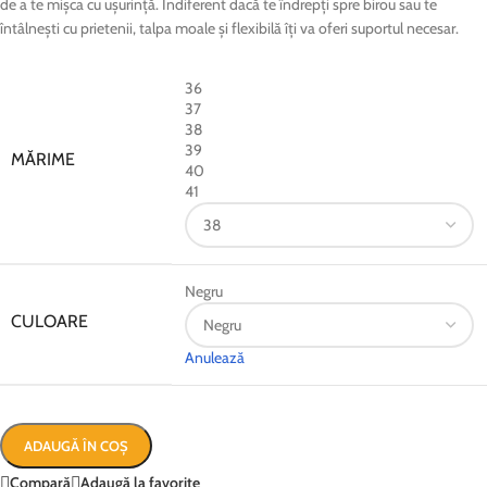
de a te mișca cu ușurință. Indiferent dacă te îndrepți spre birou sau te
întâlnești cu prietenii, talpa moale și flexibilă îți va oferi suportul necesar.
36
37
38
39
MĂRIME
40
41
Negru
CULOARE
Anulează
ADAUGĂ ÎN COȘ
Compară
Adaugă la favorite