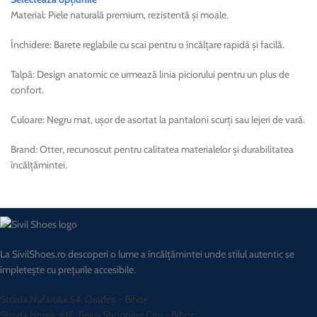
Material: Piele naturală premium, rezistentă și moale.
Închidere: Barete reglabile cu scai pentru o încălțare rapidă și facilă.
Talpă: Design anatomic ce urmează linia piciorului pentru un plus de
confort.
Culoare: Negru mat, ușor de asortat la pantaloni scurți sau lejeri de vară.
Brand: Otter, recunoscut pentru calitatea materialelor și durabilitatea
încălțămintei.
La SivilShoes.ro descoperi o lume a încălțămintei unde stilul autentic se
împletește cu prețurile accesibile.
Strada Nufărului 54, Oradea - Bihor
Strada Horea, 61E, Beiuș Shopping City - Bihor