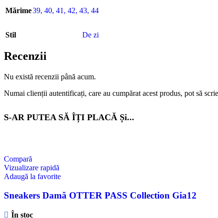
Mărime
39
,
40
,
41
,
42
,
43
,
44
Stil
De zi
Recenzii
Nu există recenzii până acum.
Numai clienții autentificați, care au cumpărat acest produs, pot să scri
S-AR PUTEA SĂ ÎȚI PLACĂ Și...
Compară
Vizualizare rapidă
Adaugă la favorite
Sneakers Damă OTTER PASS Collection Gia12
În stoc