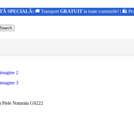
TĂ SPECIALĂ:
🚚 Transport
GRATUIT
la toate comenzile! | 🛍️ Pr
Search
 Piele Naturala G9222