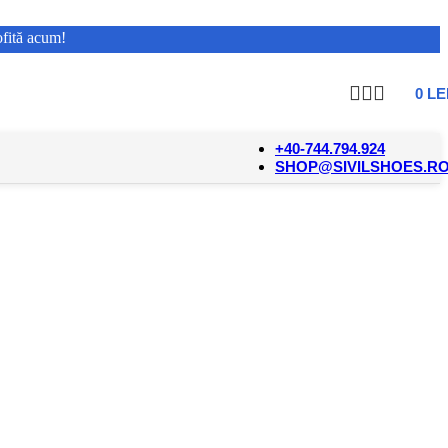
ofită acum!
0
LE
+40-744.794.924
SHOP@SIVILSHOES.R