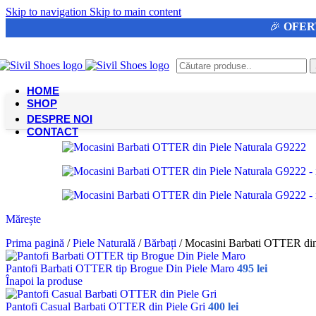
Skip to navigation
Skip to main content
🎉
OFER
HOME
SHOP
DESPRE NOI
CONTACT
Mărește
Prima pagină
/
Piele Naturală
/
Bărbați
/
Mocasini Barbati OTTER din
Pantofi Barbati OTTER tip Brogue Din Piele Maro
495
lei
Înapoi la produse
Pantofi Casual Barbati OTTER din Piele Gri
400
lei