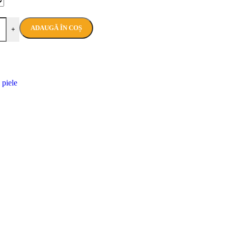
ADAUGĂ ÎN COȘ
+
 piele