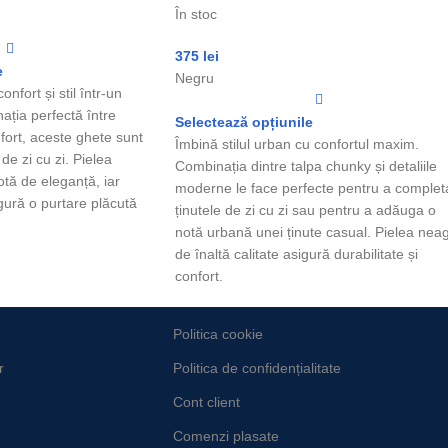
În stoc
375
lei
e
Negru
nfort și stil într-un
ația perfectă între
Selectează opțiunile
fort, aceste ghete sunt
Îmbină stilul urban cu confortul maxim.
 de zi cu zi. Pielea
Combinația dintre talpa chunky și detaliile
otă de eleganță, iar
moderne le face perfecte pentru a complet
igură o purtare plăcută
ținutele de zi cu zi sau pentru a adăuga o
notă urbană unei ținute casual. Pielea nea
de înaltă calitate asigură durabilitate și
confort.
Politica cookie
r
Politica de confidențialitate
Cont client
Comenzi plasate