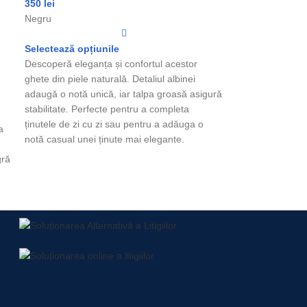
350
lei
Negru
Selectează opțiunile
Descoperă eleganța și confortul acestor
ghete din piele naturală. Detaliul albinei
adaugă o notă unică, iar talpa groasă asigură
stabilitate. Perfecte pentru a completa
ținutele de zi cu zi sau pentru a adăuga o
a
notă casual unei ținute mai elegante.
gră