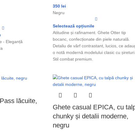
350
lei
Negru
Selectează opțiunile
Atitudine și rafinament. Ghete Otter tip
e
bocanc, confecționate din piele naturală.
e - Eleganță
Detaliu de vârf contrastant, lucios, ce ada
va
o notă modernă modelului clasic cu șireturi
Stil combat premium.
Pass lăcuite,
Ghete casual EPICA, cu tal
chunky și detalii moderne,
negru