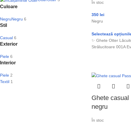
În stoc
Culoare
350
lei
Negru
Negru
6
Negru
Stil
Selectează opțiunil
Casual
6
✨ Ghete Otter Lăcuit
Exterior
Strălucitoare 001A E
Piele
6
Interior
Piele
2
Textil
1
Ghete casual 
negru
În stoc