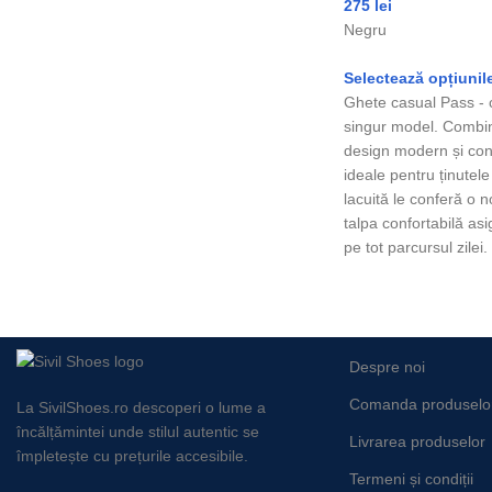
275
lei
Negru
Selectează opțiunil
Ghete casual Pass - co
singur model. Combin
design modern și con
ideale pentru ținutele
lacuită le conferă o n
talpa confortabilă as
pe tot parcursul zilei.
Despre noi
Comanda produselo
La SivilShoes.ro descoperi o lume a
încălțămintei unde stilul autentic se
Livrarea produselor
împletește cu prețurile accesibile.
Termeni și condiții