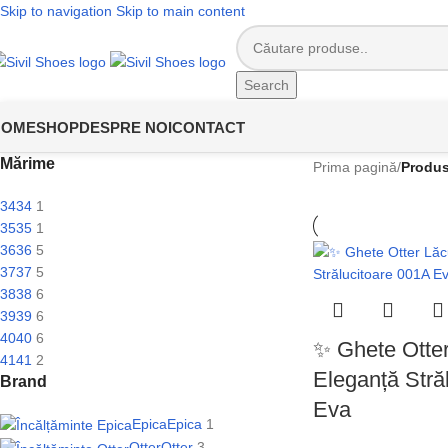
Skip to navigation
Skip to main content
🎉
OFERTĂ SPECI
Search
HOME
SHOP
DESPRE NOI
CONTACT
Mărime
Prima pagină
/
Produs
34
34
1
35
35
1
36
36
5
37
37
5
38
38
6
39
39
6
40
40
6
✨ Ghete Otter
41
41
2
Eleganță Stră
Brand
Eva
Epica
Epica
1
Otter
Otter
3