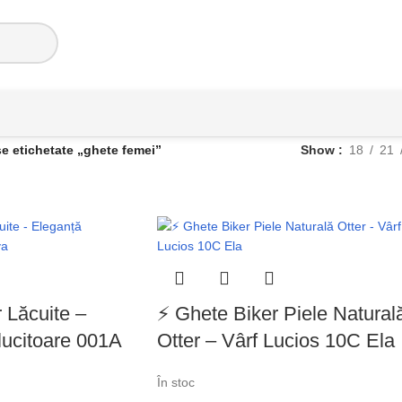
ALĂ:
🚚 Transport
GRATUIT
la toate comenzile! | 🛍️ Profită ac
e etichetate „ghete femei”
Show
18
21
 Lăcuite –
⚡ Ghete Biker Piele Natural
lucitoare 001A
Otter – Vârf Lucios 10C Ela
În stoc