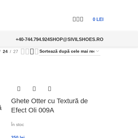
um!
0
LEI
+40-744.794.924
SHOP@SIVILSHOES.RO
24
27
Ghete Otter cu Textură de
ă
Efect Oli 009A
În stoc
350
lei