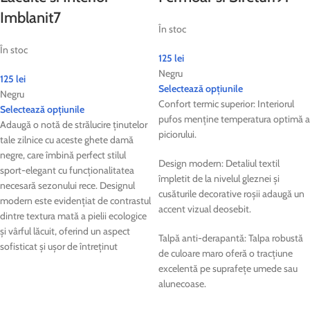
Imblanit7
În stoc
În stoc
125
lei
Negru
125
lei
Selectează opțiunile
Negru
Confort termic superior: Interiorul
Selectează opțiunile
pufos menține temperatura optimă a
Adaugă o notă de strălucire ținutelor
piciorului.
tale zilnice cu aceste ghete damă
negre, care îmbină perfect stilul
Design modern: Detaliul textil
sport-elegant cu funcționalitatea
împletit de la nivelul gleznei și
necesară sezonului rece. Designul
cusăturile decorative roșii adaugă un
modern este evidențiat de contrastul
accent vizual deosebit.
dintre textura mată a pielii ecologice
și vârful lăcuit, oferind un aspect
Talpă anti-derapantă: Talpa robustă
sofisticat și ușor de întreținut
de culoare maro oferă o tracțiune
excelentă pe suprafețe umede sau
alunecoase.