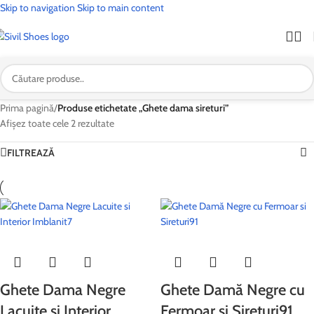
Skip to navigation
Skip to main content
🎉
OFERTĂ SPECIALĂ:
🚚 Transport
GRATUIT
la toate comenzile!
| 🛍️ Profită acum!
Prima pagină
/
Produse etichetate „Ghete dama sireturi”
Afișez toate cele 2 rezultate
FILTREAZĂ
Ghete Dama Negre
Ghete Damă Negre cu
Lacuite si Interior
Fermoar si Sireturi91