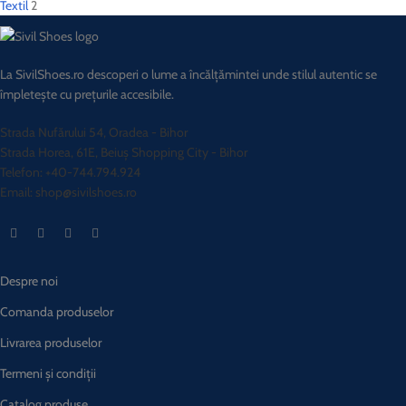
Textil
2
La SivilShoes.ro descoperi o lume a încălțămintei unde stilul autentic se
împletește cu prețurile accesibile.
Strada Nufărului 54, Oradea - Bihor
Strada Horea, 61E, Beiuș Shopping City - Bihor
Telefon: +40-744.794.924
Email: shop@sivilshoes.ro
Despre noi
Comanda produselor
Livrarea produselor
Termeni și condiții
Catalog produse